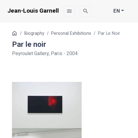
Jean-Louis Garnell
menu
search
EN
Table
Home
Biography
Personal Exhibitions
Par Le Noir
of
Par le noir
Contents
Peyroulet Gallery, Paris - 2004